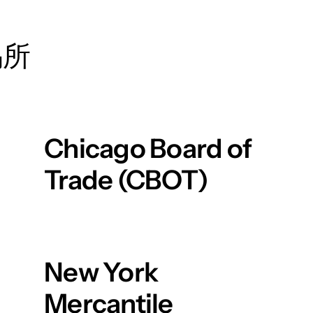
易所
Chicago Board of
Trade (CBOT)
New York
Mercantile