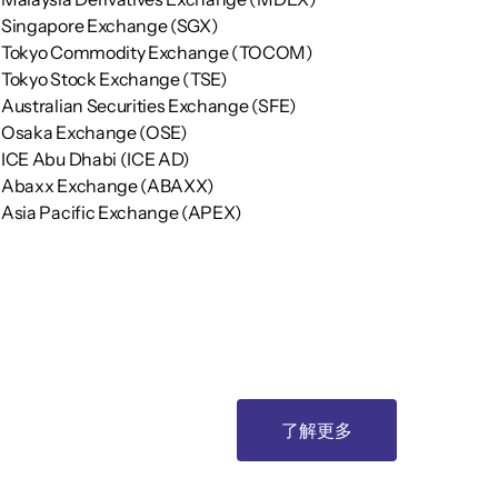
Singapore Exchange (SGX)
Tokyo Commodity Exchange (TOCOM)
Tokyo Stock Exchange (TSE)
Australian Securities Exchange (SFE)
Osaka Exchange (OSE)
ICE Abu Dhabi (ICE AD)
Abaxx Exchange (ABAXX)
Asia Pacific Exchange (APEX)
了解更多