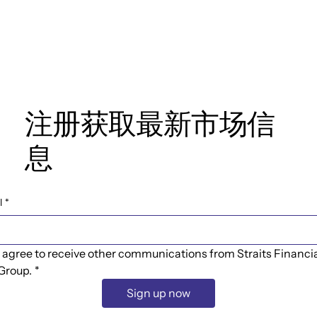
注册获取最新市场信
息
l
*
I agree to receive other communications from Straits Financia
Group.
*
Sign up now