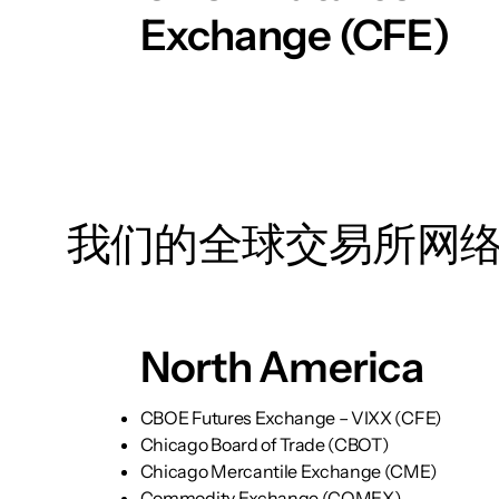
Exchange (CFE)
我们的全球交易所网
North America
CBOE Futures Exchange – VIXX (CFE)
Chicago Board of Trade (CBOT)
Chicago Mercantile Exchange (CME)
Commodity Exchange (COMEX)