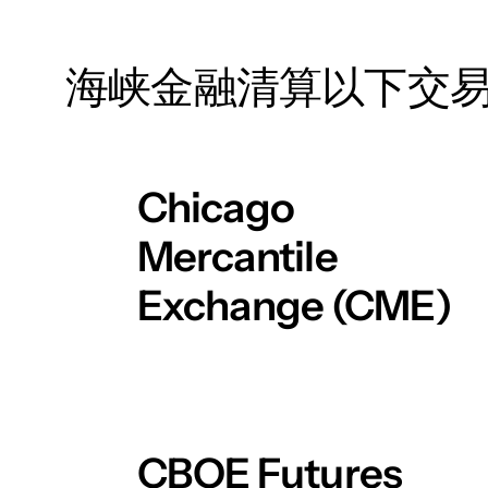
海峡金融清算以下交
Chicago
Mercantile
Exchange (CME)
CBOE Futures