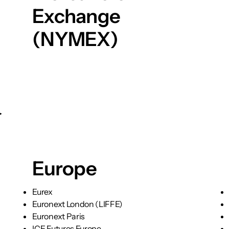
Exchange
(NYMEX)
络
Europe
Eurex
Euronext London (LIFFE)
Euronext Paris
ICE Futures Europe