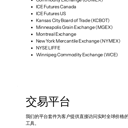
ICE Futures Canada
ICE Futures US
Kansas City Board of Trade (KCBOT)
Minneapolis Grain Exchange (MGEX)
Montreal Exchange
New York Mercantile Exchange (NYMEX)
NYSE LIFFE
Winnipeg Commodity Exchange (WCE)
交易平台
我们的平台套件为客户提供直接访问实时全球价格
工具。