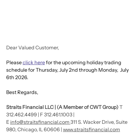
Dear Valued Customer,
Please 
click here
 for the upcoming holiday trading 
schedule for Thursday, July 2nd through Monday,  July 
6th 2026.
Best Regards,
Straits Financial LLC | (A Member of CWT Group) 
T 
312.462.4499 | F 312.461.1003 | 
E 
info@straitsfinancial.com
311 S. Wacker Drive, Suite 
980, Chicago, IL 60606 | 
www.straitsfinancial.com